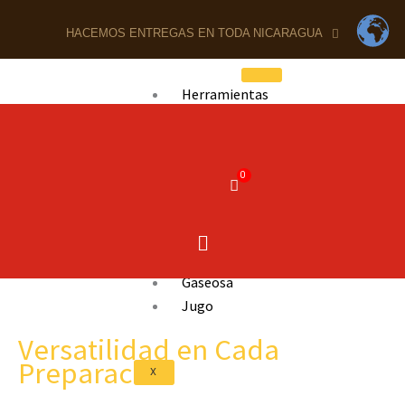
Ir
al
HACEMOS ENTREGAS EN TODA NICARAGUA
contenido
Herramientas
Snack
Galleta
Pan
Ron
Whisky
Cooler
Cerveza
Gaseosa
Jugo
Versatilidad en Cada
Preparación
X