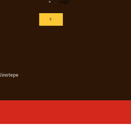
Jugo
X
 Jinotepe