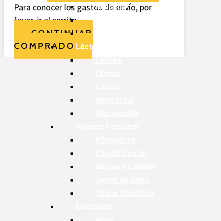
Para conocer los gastos de envío, por
Maicena
favor, ir al carrito.
Empanizador
CONTINUAR
Especias
COMPRADO
Lácteos
Leches
Crema
Cacao
Margarina
Mantequilla
Higiene Personal
Afeitadora
Cepillo Dental
Gel para Cabello
Jabón de baño
Toalla Sanitaria
Enlatados
Atún