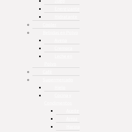
Jugo
Energizante
Hidratante
Cooler
Bebidas en Polvo
Avena
Cremora
Leche en
Polvo
Café
Supermercado
Hielo
Cocina y
Condimentos
Aceite
Arroz
Harina