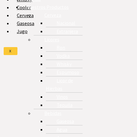
Nuestros Productos
Cooler
Cerveza
Cerveza
Nacional
Gaseosa
Extranjera
Jugo
Licores
Ron
X
Vodka
Whisky
Espumoso
Licor de
Hierbas
Vinos
Tequila
Bebidas
Gaseosa
Agua