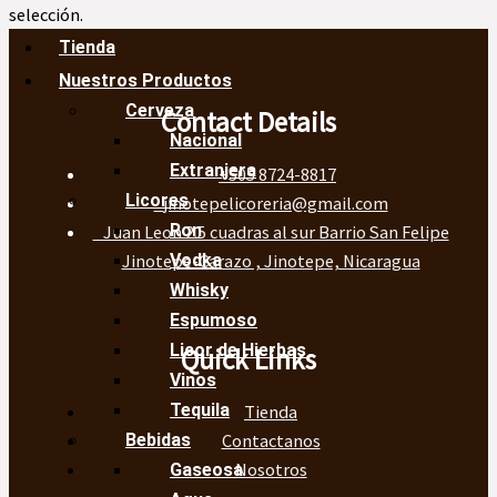
selección.
Tienda
Nuestros Productos
Cerveza
Contact Details
Nacional
Extranjera
+505 8724-8817
Licores
jinotepelicoreria@gmail.com
Ron
Juan Leon 2.5 cuadras al sur Barrio San Felipe
Jinotepe-Carazo , Jinotepe, Nicaragua
Vodka
Whisky
Espumoso
Licor de Hierbas
Quick Links
Vinos
Tequila
Tienda
Contactanos
Bebidas
Nosotros
Gaseosa