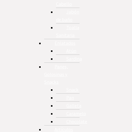
Cabello
Jabón
de baño
Toalla
Sanitaria
Enlatados
Atún
Sardina
Panes,
Golosinas y
Snacks
Snack
Pan
Galleta
Caramelo
Chocolate
Artículos