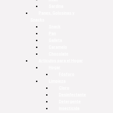
Sardina
Panes, Golosinas y
Snacks
Snack
Pan
Galleta
Caramelo
Chocolate
Artículos para el Hogar
Hogar
Fósforo
Limpieza
Cloro
Desinfectante
Detergente
Insecticida