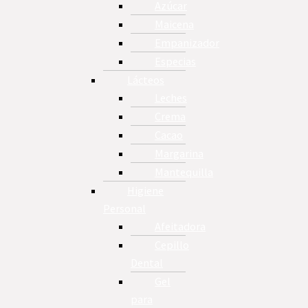
Azúcar
Maicena
Empanizador
Especias
Lácteos
Leches
Crema
Cacao
Margarina
Mantequilla
Higiene
Personal
Afeitadora
Cepillo
Dental
Gel
para