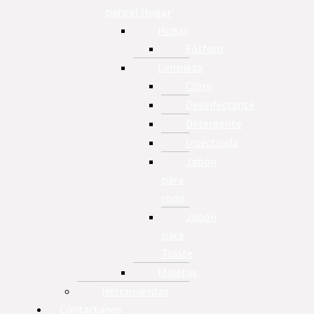
para el Hogar
Hogar
Fósforo
Limpieza
Cloro
Desinfectante
Detergente
Insecticida
Jabón
para
ropa
Jabón
para
Traste
Maletas
Herramientas
Contactanos