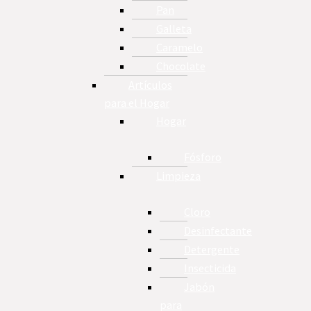
Pan
Galleta
Caramelo
Chocolate
Artículos
para el Hogar
Hogar
Fósforo
Limpieza
Cloro
Desinfectante
Detergente
Insecticida
Jabón
para