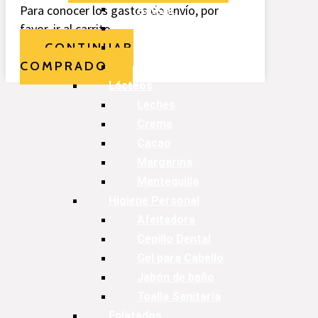
Para conocer los gastos de envío, por
Azúcar
favor, ir al carrito.
Maicena
CONTINUAR
Empanizador
COMPRADO
Especias
Lácteos
Leches
Crema
Cacao
Margarina
Mantequilla
Higiene Personal
Afeitadora
Cepillo Dental
Gel para Cabello
Jabón de baño
Toalla Sanitaria
Enlatados