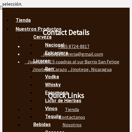
selección.
Tienda
Nuestros Productos
Contact Details
Cerveza
Nacional
+505 8724-8817
Extranjera
jinotepelicoreria@gmail.com
Licores
Juan Leon 2.5 cuadras al sur Barrio San Felipe
Ron
Jinotepe-Carazo , Jinotepe, Nicaragua
Vodka
Whisky
Espumoso
Quick Links
Licor de Hierbas
Vinos
Tienda
Tequila
Contactanos
Nosotros
Bebidas