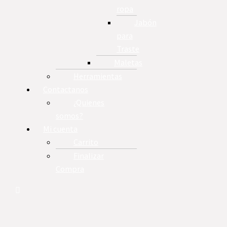
ropa
Jabón
para
Traste
Maletas
Herramientas
Contactanos
¿Quienes
somos?
Mi cuenta
Carrito
Finalizar
Compra