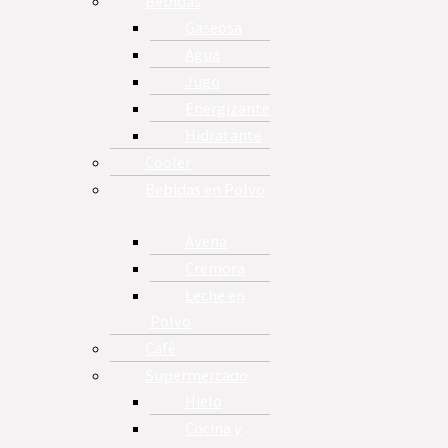
Bebidas
Gaseosa
Agua
Jugo
Energizante
Hidratante
Cooler
Bebidas en Polvo
Avena
Cremora
Leche en
Polvo
Café
Supermercado
Hielo
Cocina y