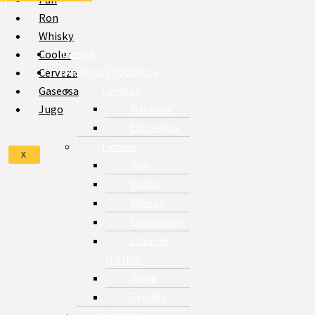
Ron
Whisky
Tienda
Cooler
Nuestros Productos
Cerveza
Cerveza
Gaseosa
Nacional
Jugo
Extranjera
Licores
X
Ron
Vodka
Whisky
Espumoso
Licor de
Hierbas
Vinos
Tequila