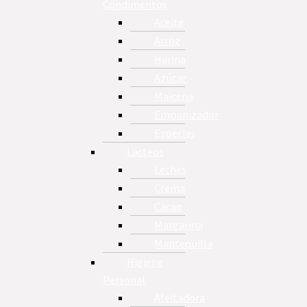
Condimentos
Aceite
Arroz
Harina
Azúcar
Maicena
Empanizador
Especias
Lácteos
Leches
Crema
Cacao
Margarina
Mantequilla
Higiene
Personal
Afeitadora