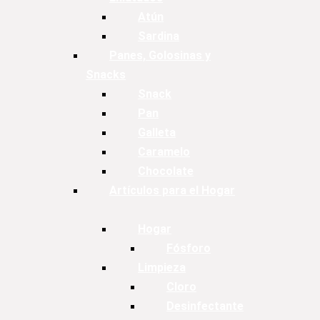
Atún
Sardina
Panes, Golosinas y
Snacks
Snack
Pan
Galleta
Caramelo
Chocolate
Artículos para el Hogar
Hogar
Fósforo
Limpieza
Cloro
Desinfectante