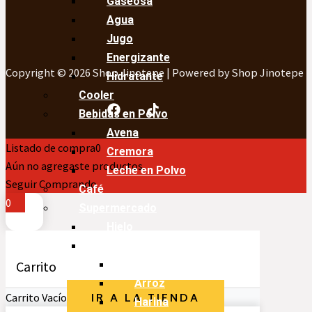
Gaseosa
Agua
Jugo
Energizante
Copyright © 2026 Shop Jinotepe | Powered by Shop Jinotepe
Hidratante
Cooler
Bebidas en Polvo
Avena
Listado de compra
0
Cremora
Aún no agregaste productos.
Leche en Polvo
Seguir Comprando
Café
0
Supermercado
Hielo
Cocina y Condimentos
Carrito
Aceite
Arroz
Carrito Vacío
IR A LA TIENDA
Harina