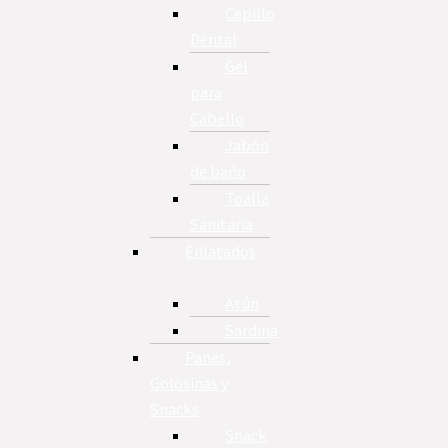
Cepillo
Dental
Gel
para
Cabello
Jabón
de baño
Toalla
Sanitaria
Enlatados
Atún
Sardina
Panes,
Golosinas y
Snacks
Snack