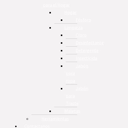
para el Hogar
Hogar
Fósforo
Limpieza
Cloro
Desinfectante
Detergente
Insecticida
Jabón
para
ropa
Jabón
para
Traste
Maletas
Herramientas
Contactanos