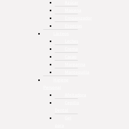
Azúcar
Maicena
Empanizador
Especias
Lácteos
Leches
Crema
Cacao
Margarina
Mantequilla
Higiene
Personal
Afeitadora
Cepillo
Dental
Gel
para