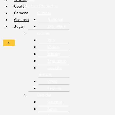
Nuestros Productos
Cooler
Cerveza
Cerveza
Nacional
Gaseosa
Extranjera
Jugo
Licores
Ron
X
Vodka
Whisky
Espumoso
Licor de
Hierbas
Vinos
Tequila
Bebidas
Gaseosa
Agua