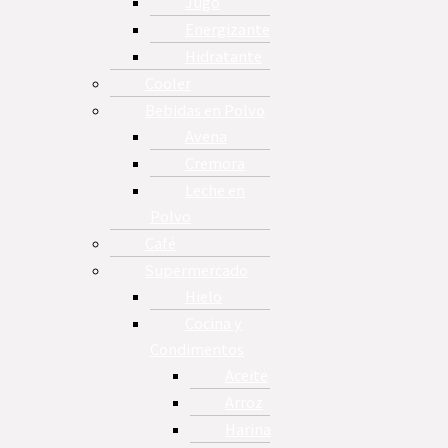
Jugo
Energizante
Hidratante
Cooler
Bebidas en Polvo
Avena
Cremora
Leche en
Polvo
Café
Supermercado
Hielo
Cocina y
Condimentos
Aceite
Arroz
Harina