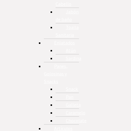
Cabello
Jabón
de baño
Toalla
Sanitaria
Enlatados
Atún
Sardina
Panes,
Golosinas y
Snacks
Snack
Pan
Galleta
Caramelo
Chocolate
Artículos