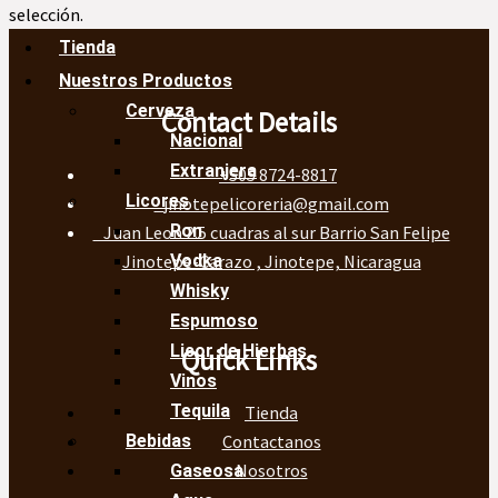
selección.
Tienda
Nuestros Productos
Cerveza
Contact Details
Nacional
Extranjera
+505 8724-8817
Licores
jinotepelicoreria@gmail.com
Ron
Juan Leon 2.5 cuadras al sur Barrio San Felipe
Jinotepe-Carazo , Jinotepe, Nicaragua
Vodka
Whisky
Espumoso
Licor de Hierbas
Quick Links
Vinos
Tequila
Tienda
Contactanos
Bebidas
Nosotros
Gaseosa