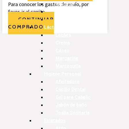
Para conocer los gastos de envío, por
Maicena
favor, ir al carrito.
Empanizador
CONTINUAR
Especias
COMPRADO
Lácteos
Leches
Crema
Cacao
Margarina
Mantequilla
Higiene Personal
Afeitadora
Cepillo Dental
Gel para Cabello
Jabón de baño
Toalla Sanitaria
Enlatados
Atún