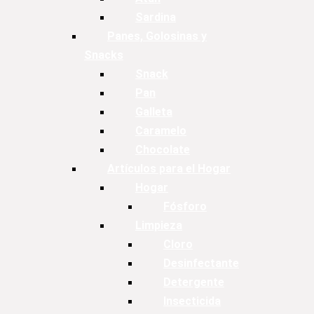
Sardina
Panes, Golosinas y
Snacks
Snack
Pan
Galleta
Caramelo
Chocolate
Artículos para el Hogar
Hogar
Fósforo
Limpieza
Cloro
Desinfectante
Detergente
Insecticida