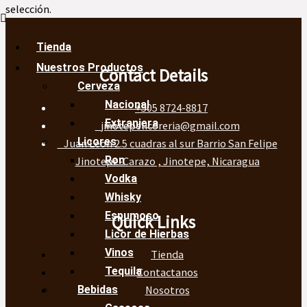
selección.
Tienda
Nuestros Productos
Contact Details
Cerveza
Nacional
+505 8724-8817
Extranjera
jinotepelicoreria@gmail.com
Licores
Juan Leon 2.5 cuadras al sur Barrio San Felipe
Ron
Jinotepe-Carazo , Jinotepe, Nicaragua
Vodka
Whisky
Espumoso
Quick Links
Licor de Hierbas
Vinos
Tienda
Tequila
Contactanos
Nosotros
Bebidas