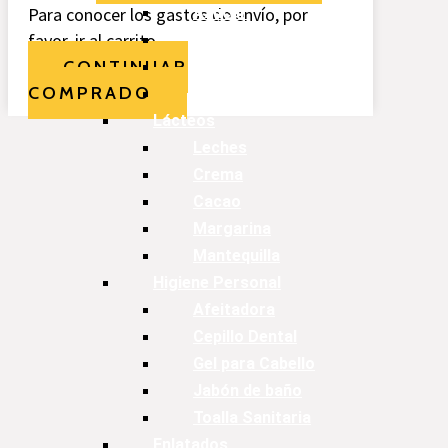
Para conocer los gastos de envío, por
Azúcar
favor, ir al carrito.
Maicena
CONTINUAR
Empanizador
COMPRADO
Especias
Lácteos
Leches
Crema
Cacao
Margarina
Mantequilla
Higiene Personal
Afeitadora
Cepillo Dental
Gel para Cabello
Jabón de baño
Toalla Sanitaria
Enlatados