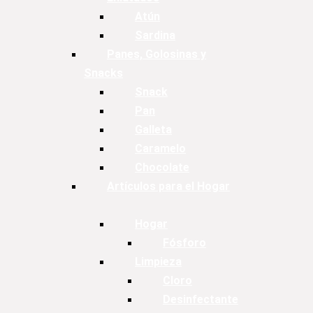
Atún
Sardina
Panes, Golosinas y
Snacks
Snack
Pan
Galleta
Caramelo
Chocolate
Artículos para el Hogar
Hogar
Fósforo
Limpieza
Cloro
Desinfectante