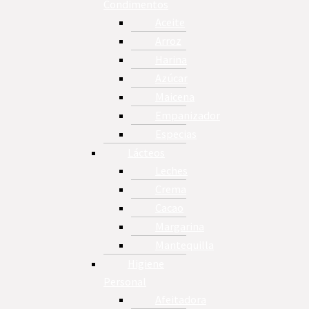
Condimentos
Aceite
Arroz
Harina
Azúcar
Maicena
Empanizador
Especias
Lácteos
Leches
Crema
Cacao
Margarina
Mantequilla
Higiene
Personal
Afeitadora