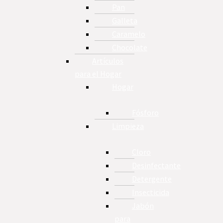
Pan
Galleta
Caramelo
Chocolate
Artículos
para el Hogar
Hogar
Fósforo
Limpieza
Cloro
Desinfectante
Detergente
Insecticida
Jabón
para