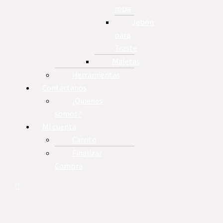
ropa
Jabón
para
Traste
Maletas
Herramientas
Contactanos
¿Quienes
somos?
Mi cuenta
Carrito
Finalizar
Compra