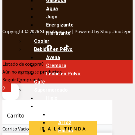
Gaseosa
Agua
Jugo
Energizante
Copyright © 2026 Shop Jinotepe | Powered by Shop Jinotepe
Hidratante
Cooler
Bebidas en Polvo
Avena
Listado de compra
0
Cremora
Aún no agregaste productos.
Leche en Polvo
Seguir Comprando
Café
0
Supermercado
Hielo
Cocina y Condimentos
Carrito
Aceite
Arroz
Carrito Vacío
IR A LA TIENDA
Harina