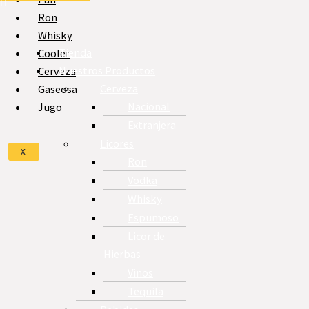
Ron
Whisky
Tienda
Cooler
Nuestros Productos
Cerveza
Cerveza
Gaseosa
Nacional
Jugo
Extranjera
Licores
X
Ron
Vodka
Whisky
Espumoso
Licor de
Hierbas
Vinos
Tequila