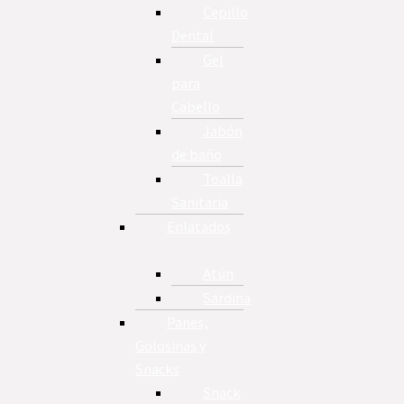
Cepillo
Dental
Gel
para
Cabello
Jabón
de baño
Toalla
Sanitaria
Enlatados
Atún
Sardina
Panes,
Golosinas y
Snacks
Snack