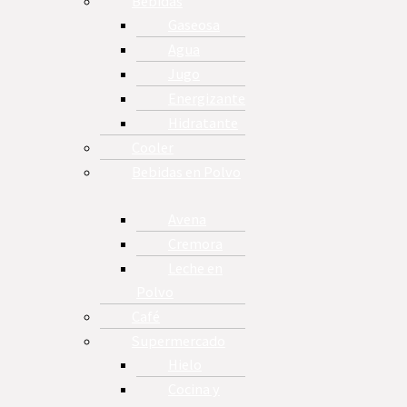
Bebidas
Gaseosa
Agua
Jugo
Energizante
Hidratante
Cooler
Bebidas en Polvo
Avena
Cremora
Leche en
Polvo
Café
Supermercado
Hielo
Cocina y