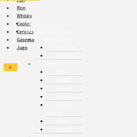
Ron
Whisky
Tienda
Cooler
Nuestros Productos
Cerveza
Cerveza
Gaseosa
Nacional
Jugo
Extranjera
Licores
X
Ron
Vodka
Whisky
Espumoso
Licor de
Hierbas
Vinos
Tequila