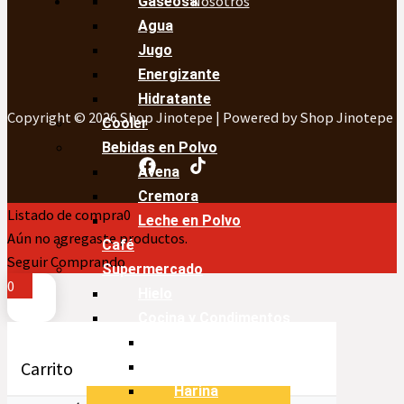
Nosotros
Gaseosa
Agua
Jugo
Energizante
Hidratante
Copyright © 2026 Shop Jinotepe | Powered by Shop Jinotepe
Cooler
Bebidas en Polvo
Avena
Cremora
Listado de compra
0
Leche en Polvo
Aún no agregaste productos.
Café
Seguir Comprando
Supermercado
0
Hielo
Cocina y Condimentos
Aceite
Carrito
Arroz
Harina