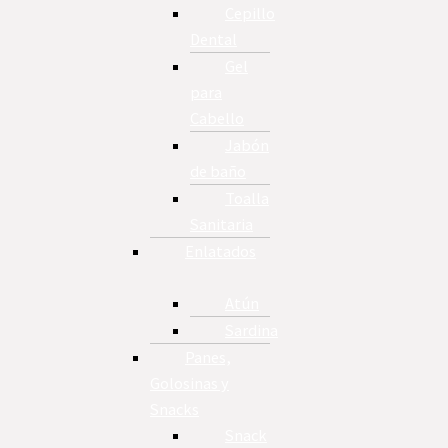
Cepillo
Dental
Gel
para
Cabello
Jabón
de baño
Toalla
Sanitaria
Enlatados
Atún
Sardina
Panes,
Golosinas y
Snacks
Snack