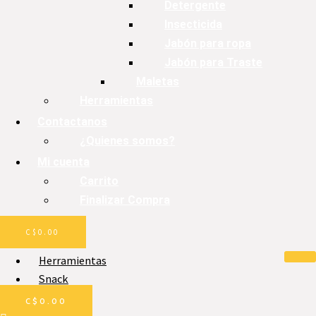
Detergente
Insecticida
Jabón para ropa
Jabón para Traste
Maletas
Herramientas
Contactanos
¿Quienes somos?
Mi cuenta
Carrito
Finalizar Compra
C$
0.00
Herramientas
Snack
Galleta
C$
0.00
Pan