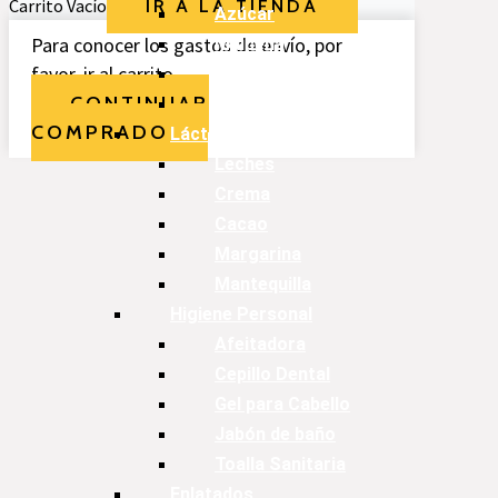
Carrito Vacío
IR A LA TIENDA
Azúcar
Para conocer los gastos de envío, por
Maicena
favor, ir al carrito.
Empanizador
CONTINUAR
Especias
COMPRADO
Lácteos
Leches
Crema
Cacao
Margarina
Mantequilla
Higiene Personal
Afeitadora
Cepillo Dental
Gel para Cabello
Jabón de baño
Toalla Sanitaria
Enlatados