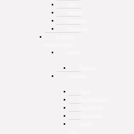
Pan
Galleta
Caramelo
Chocolate
Artículos
para el Hogar
Hogar
Fósforo
Limpieza
Cloro
Desinfectante
Detergente
Insecticida
Jabón
para