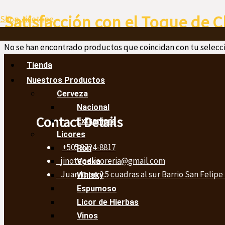
Ir
Menú
Satisfacción con el Toque de 
Shop Jinotepe
al
contenido
No se han encontrado productos que coincidan con tu selecci
Tienda
Nuestros Productos
Cerveza
Nacional
Contact Details
Extranjera
Licores
+505 8724-8817
Ron
jinotepelicoreria@gmail.com
Vodka
Juan Leon 2.5 cuadras al sur Barrio San Felipe
Whisky
Espumoso
Licor de Hierbas
Vinos