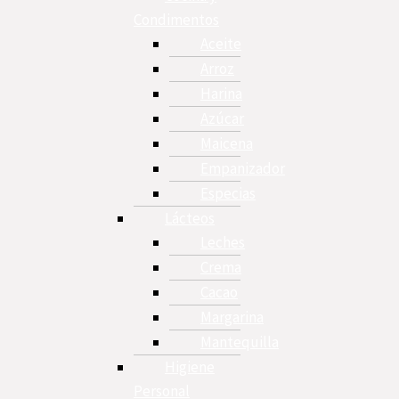
Condimentos
Aceite
Arroz
Harina
Azúcar
Maicena
Empanizador
Especias
Lácteos
Leches
Crema
Cacao
Margarina
Mantequilla
Higiene
Personal