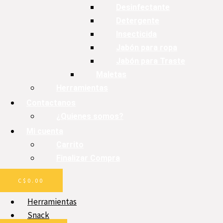
Desinfectante
Detergente
Insecticida
Jabón para ropa
Jabón para Traste
Maletas
Herramientas
Contactanos
¿Quienes somos?
Mi cuenta
Carrito
Finalizar Compra
C$
0.00
Herramientas
Snack