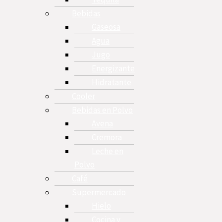
Bebidas
Gaseosa
Agua
Jugo
Energizante
Hidratante
Cooler
Bebidas en Polvo
Avena
Cremora
Leche en
Polvo
Café
Supermercado
Hielo
Cocina y