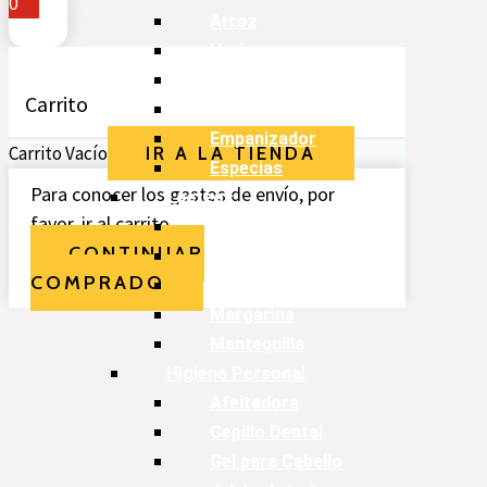
0
Arroz
Harina
Azúcar
Carrito
Maicena
Empanizador
Carrito Vacío
IR A LA TIENDA
Especias
Para conocer los gastos de envío, por
Lácteos
favor, ir al carrito.
Leches
CONTINUAR
Crema
COMPRADO
Cacao
Margarina
Mantequilla
Higiene Personal
Afeitadora
Cepillo Dental
Gel para Cabello