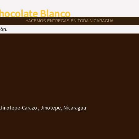
Chocolate Blanco
HACEMOS ENTREGAS EN TODA NICARAGUA
ón.
 Jinotepe-Carazo , Jinotepe, Nicaragua