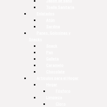
Jabón de baño
Toalla Sanitaria
Enlatados
Atún
Sardina
Panes, Golosinas y
Snacks
Snack
Pan
Galleta
Caramelo
Chocolate
Artículos para el Hogar
Hogar
Fósforo
Limpieza
Cloro