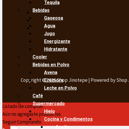
Tequila
Bebidas
Gaseosa
Agua
Jugo
Energizante
Hidratante
Cooler
Bebidas en Polvo
Avena
Copyright © 2026 Shop Jinotepe | Powered by Shop
Cremora
Leche en Polvo
Café
Supermercado
Listado de compra
0
Hielo
Aún no agregaste productos.
Cocina y Condimentos
Seguir Comprando
Aceite