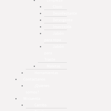
Cloro
Desinfectante
Detergente
Insecticida
Jabón
para ropa
Jabón
para
Traste
Maletas
Herramientas
Contactanos
¿Quienes
somos?
Mi cuenta
Carrito