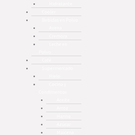
Hidratante
Cooler
Bebidas en Polvo
Avena
Cremora
Leche en
Polvo
Café
Supermercado
Hielo
Cocina y
Condimentos
Aceite
Arroz
Harina
Azúcar
Maicena