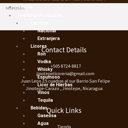
No se han encontrado productos que coincidan con tu
Tienda
selección.
Nuestros Productos
Cerveza
Nacional
Extranjera
Licores
Contact Details
Ron
Vodka
+505 8724-8817
Whisky
jinotepelicoreria@gmail.com
Espumoso
Juan Leon 2.5 cuadras al sur Barrio San Felipe
Licor de Hierbas
Jinotepe-Carazo , Jinotepe, Nicaragua
Vinos
Tequila
Bebidas
Quick Links
Gaseosa
Agua
Tienda