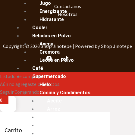
Jugo
Contactanos
Energizante
Nosotros
Hidratante
Cooler
Bebidas en Polvo
Avena
Copyright © 2026 Shop Jinotepe | Powered by Shop Jinotepe
Cremora
Leche en Polvo
Café
Listado de compra
0
Supermercado
Aún no agregaste productos.
Hielo
Seguir Comprando
Cocina y Condimentos
0
Aceite
Arroz
Harina
Azúcar
Carrito
Maicena