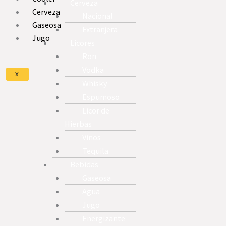
Cerveza
Cerveza
Nacional
Gaseosa
Extranjera
Jugo
Licores
Ron
Vodka
X
Whisky
Espumoso
Licor de
Hierbas
Vinos
Tequila
Bebidas
Gaseosa
Agua
Jugo
Energizante