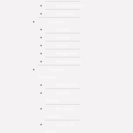
Empanizador
Especias
Lácteos
Leches
Crema
Cacao
Margarina
Mantequilla
Higiene
Personal
Afeitadora
Cepillo
Dental
Gel para
Cabello
Jabón de
baño