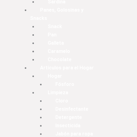
Sardina
Panes, Golosinas y
Snacks
Snack
Pan
Galleta
Caramelo
Chocolate
Artículos para el Hogar
Hogar
Fósforo
Limpieza
Cloro
Desinfectante
Detergente
Insecticida
Jabón para ropa