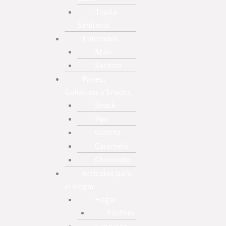
Toalla
Sanitaria
Enlatados
Atún
Sardina
Panes,
Golosinas y Snacks
Snack
Pan
Galleta
Caramelo
Chocolate
Artículos para
el Hogar
Hogar
Fósforo
Limpieza