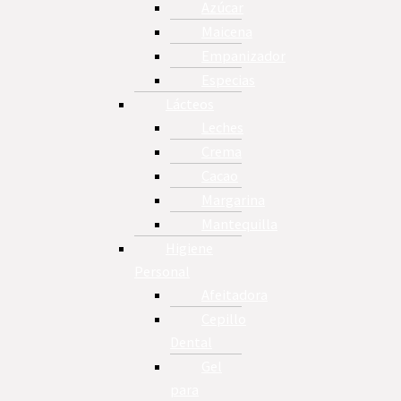
Azúcar
Maicena
Empanizador
Especias
Lácteos
Leches
Crema
Cacao
Margarina
Mantequilla
Higiene
Personal
Afeitadora
Cepillo
Dental
Gel
para