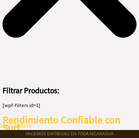
Filtrar Productos:
[wpf-filters id=1]
Rendimiento Confiable con
Menú
Surf
Shop Jinotepe
HACEMOS ENTREGAS EN TODA NICARAGUA