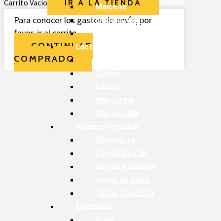
Carrito Vacío
IR A LA TIENDA
Maicena
Para conocer los gastos de envío, por
Empanizador
favor, ir al carrito.
Especias
CONTINUAR
Lácteos
COMPRADO
Leches
Crema
Cacao
Margarina
Mantequilla
Higiene Personal
Afeitadora
Cepillo Dental
Gel para Cabello
Jabón de baño
Toalla Sanitaria
Enlatados
Atún