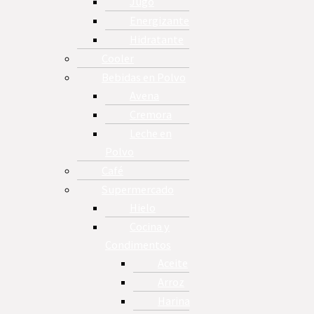
Jugo
Energizante
Hidratante
Cooler
Bebidas en Polvo
Avena
Cremora
Leche en
Polvo
Café
Supermercado
Hielo
Cocina y
Condimentos
Aceite
Arroz
Harina