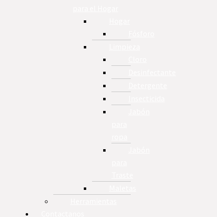
para el Hogar
Hogar
Fósforo
Limpieza
Cloro
Desinfectante
Detergente
Insecticida
Jabón
para
ropa
Jabón
para
Traste
Maletas
Herramientas
Contactanos