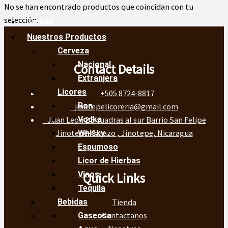
No se han encontrado productos que coincidan con tu
selección.
Tienda
Nuestros Productos
Cerveza
Nacional
Contact Details
Extranjera
Licores
+505 8724-8817
Ron
jinotepelicoreria@gmail.com
Juan Leon 2.5 cuadras al sur Barrio San Felipe
Vodka
Jinotepe-Carazo , Jinotepe, Nicaragua
Whisky
Espumoso
Licor de Hierbas
Vinos
Quick Links
Tequila
Tienda
Bebidas
Contactanos
Gaseosa