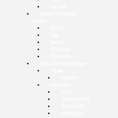
Sardina
Panes, Golosinas y
Snacks
Snack
Pan
Galleta
Caramelo
Chocolate
Artículos para el Hogar
Hogar
Fósforo
Limpieza
Cloro
Desinfectante
Detergente
Insecticida