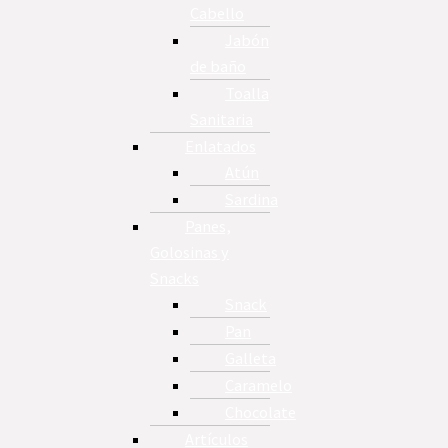
Cabello
Jabón
de baño
Toalla
Sanitaria
Enlatados
Atún
Sardina
Panes,
Golosinas y
Snacks
Snack
Pan
Galleta
Caramelo
Chocolate
Artículos