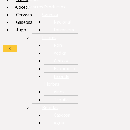
Nuestros Productos
Cooler
Cerveza
Cerveza
Nacional
Gaseosa
Extranjera
Jugo
Licores
Ron
X
Vodka
Whisky
Espumoso
Licor de
Hierbas
Vinos
Tequila
Bebidas
Gaseosa
Agua