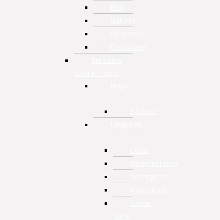
Pan
Galleta
Caramelo
Chocolate
Artículos
para el Hogar
Hogar
Fósforo
Limpieza
Cloro
Desinfectante
Detergente
Insecticida
Jabón
para