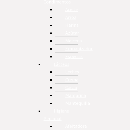
Condimentos
Aceite
Arroz
Harina
Azúcar
Maicena
Empanizador
Especias
Lácteos
Leches
Crema
Cacao
Margarina
Mantequilla
Higiene
Personal
Afeitadora