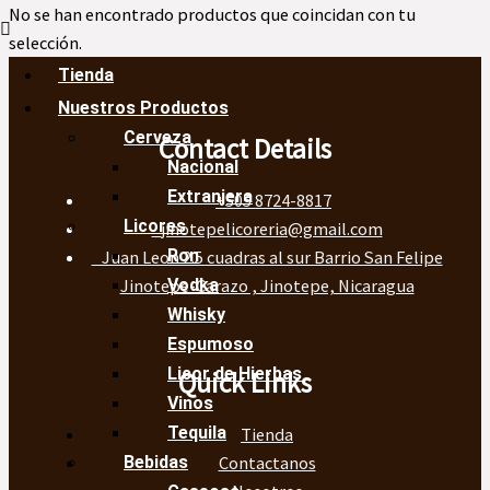
No se han encontrado productos que coincidan con tu
selección.
Tienda
Nuestros Productos
Cerveza
Contact Details
Nacional
Extranjera
+505 8724-8817
Licores
jinotepelicoreria@gmail.com
Ron
Juan Leon 2.5 cuadras al sur Barrio San Felipe
Jinotepe-Carazo , Jinotepe, Nicaragua
Vodka
Whisky
Espumoso
Licor de Hierbas
Quick Links
Vinos
Tequila
Tienda
Contactanos
Bebidas