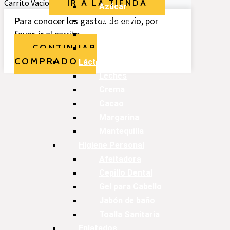
Carrito Vacío
IR A LA TIENDA
Azúcar
Para conocer los gastos de envío, por
Maicena
favor, ir al carrito.
Empanizador
CONTINUAR
Especias
COMPRADO
Lácteos
Leches
Crema
Cacao
Margarina
Mantequilla
Higiene Personal
Afeitadora
Cepillo Dental
Gel para Cabello
Jabón de baño
Toalla Sanitaria
Enlatados