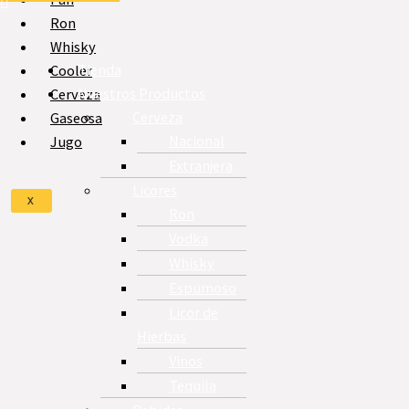
Ron
Whisky
Tienda
Cooler
Nuestros Productos
Cerveza
Cerveza
Gaseosa
Nacional
Jugo
Extranjera
Licores
X
Ron
Vodka
Whisky
Espumoso
Licor de
Hierbas
Vinos
Tequila