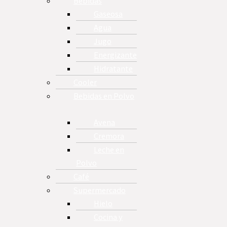
Bebidas
Gaseosa
Agua
Jugo
Energizante
Hidratante
Cooler
Bebidas en Polvo
Avena
Cremora
Leche en
Polvo
Café
Supermercado
Hielo
Cocina y