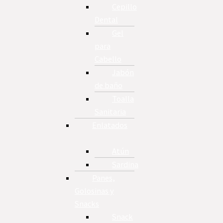
Cepillo
Dental
Gel
para
Cabello
Jabón
de baño
Toalla
Sanitaria
Enlatados
Atún
Sardina
Panes,
Golosinas y
Snacks
Snack