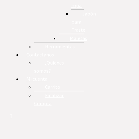
ropa
Jabón
para
Traste
Maletas
Herramientas
Contactanos
¿Quienes
somos?
Mi cuenta
Carrito
Finalizar
Compra