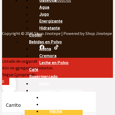
Nosotros
Gaseosa
Agua
Jugo
Energizante
Hidratante
Copyright © 2026 Shop Jinotepe | Powered by Shop Jinotepe
Cooler
Bebidas en Polvo
Avena
Cremora
Listado de compra
0
Leche en Polvo
Aún no agregaste productos.
Café
Seguir Comprando
Supermercado
0
Hielo
Cocina y Condimentos
Aceite
Carrito
Arroz
Harina