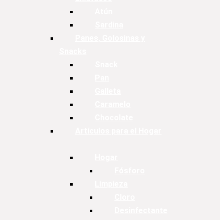
Atún
Sardina
Panes, Golosinas y
Snacks
Snack
Pan
Galleta
Caramelo
Chocolate
Artículos para el Hogar
Hogar
Fósforo
Limpieza
Cloro
Desinfectante