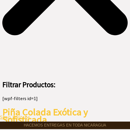
Filtrar Productos:
[wpf-filters id=1]
Piña Colada Exótica y
Menú
Sofisticada
Shop Jinotepe
HACEMOS ENTREGAS EN TODA NICARAGUA