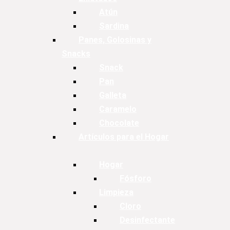
Atún
Sardina
Panes, Golosinas y
Snacks
Snack
Pan
Galleta
Caramelo
Chocolate
Artículos para el Hogar
Hogar
Fósforo
Limpieza
Cloro
Desinfectante