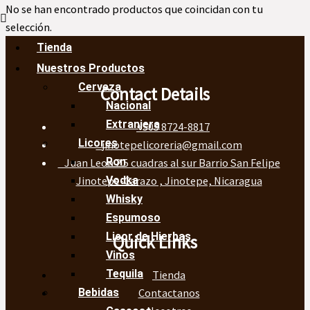
No se han encontrado productos que coincidan con tu
selección.
Tienda
Nuestros Productos
Cerveza
Contact Details
Nacional
Extranjera
+505 8724-8817
Licores
jinotepelicoreria@gmail.com
Ron
Juan Leon 2.5 cuadras al sur Barrio San Felipe
Jinotepe-Carazo , Jinotepe, Nicaragua
Vodka
Whisky
Espumoso
Licor de Hierbas
Quick Links
Vinos
Tequila
Tienda
Contactanos
Bebidas