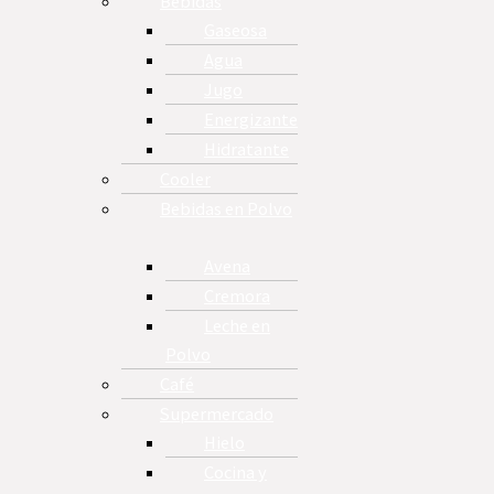
Bebidas
Gaseosa
Agua
Jugo
Energizante
Hidratante
Cooler
Bebidas en Polvo
Avena
Cremora
Leche en
Polvo
Café
Supermercado
Hielo
Cocina y