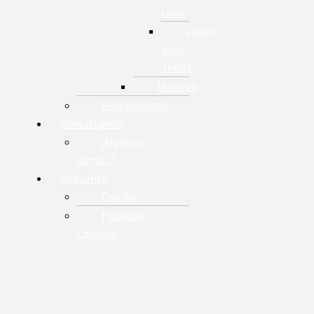
ropa
Jabón
para
Traste
Maletas
Herramientas
Contactanos
¿Quienes
somos?
Mi cuenta
Carrito
Finalizar
Compra