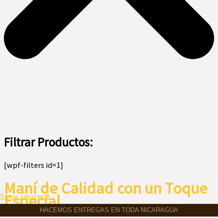
Filtrar Productos:
[wpf-filters id=1]
Maní de Calidad con un Toque
Menú
Especial
Shop Jinotepe
HACEMOS ENTREGAS EN TODA NICARAGUA