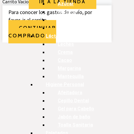
Carrito Vacío
IR A LA TIENDA
Azúcar
Para conocer los gastos de envío, por
Maicena
favor, ir al carrito.
Empanizador
CONTINUAR
Especias
COMPRADO
Lácteos
Leches
Crema
Cacao
Margarina
Mantequilla
Higiene Personal
Afeitadora
Cepillo Dental
Gel para Cabello
Jabón de baño
Toalla Sanitaria
Enlatados