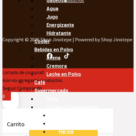
Nosotros
Gaseosa
Agua
Jugo
Energizante
Hidratante
Copyright © 2026 Shop Jinotepe | Powered by Shop Jinotepe
Cooler
Bebidas en Polvo
Avena
Cremora
Listado de compra
0
Leche en Polvo
Aún no agregaste productos.
Café
Seguir Comprando
Supermercado
0
Hielo
Cocina y Condimentos
Aceite
Carrito
Arroz
Harina