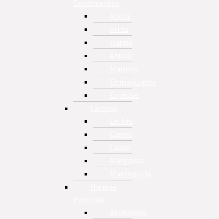
Condimentos
Aceite
Arroz
Harina
Azúcar
Maicena
Empanizador
Especias
Lácteos
Leches
Crema
Cacao
Margarina
Mantequilla
Higiene
Personal
Afeitadora