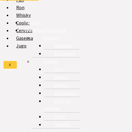
Ron
Whisky
Tienda
Cooler
Nuestros Productos
Cerveza
Cerveza
Gaseosa
Nacional
Jugo
Extranjera
Licores
X
Ron
Vodka
Whisky
Espumoso
Licor de
Hierbas
Vinos
Tequila