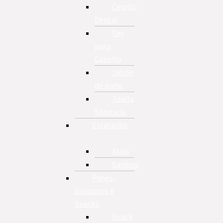
Cepillo
Dental
Gel
para
Cabello
Jabón
de baño
Toalla
Sanitaria
Enlatados
Atún
Sardina
Panes,
Golosinas y
Snacks
Snack