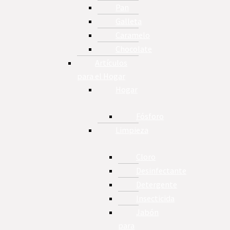
Pan
Galleta
Caramelo
Chocolate
Artículos
para el Hogar
Hogar
Fósforo
Limpieza
Cloro
Desinfectante
Detergente
Insecticida
Jabón
para