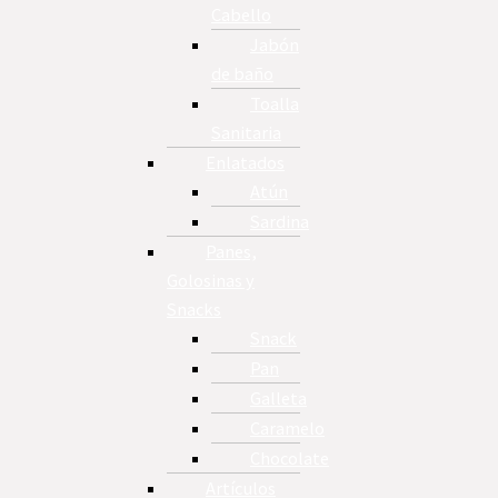
Cabello
Jabón
de baño
Toalla
Sanitaria
Enlatados
Atún
Sardina
Panes,
Golosinas y
Snacks
Snack
Pan
Galleta
Caramelo
Chocolate
Artículos