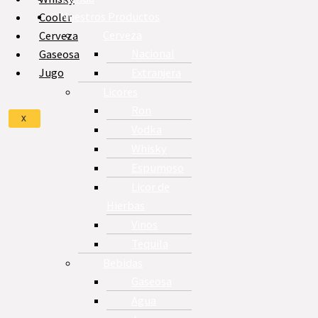
Nuestros Productos
Cooler
Cerveza
Cerveza
Nacional
Gaseosa
Extranjera
Jugo
Licores
Ron
X
Vodka
Whisky
Espumoso
Licor de
Hierbas
Vinos
Tequila
Bebidas
Gaseosa
Agua