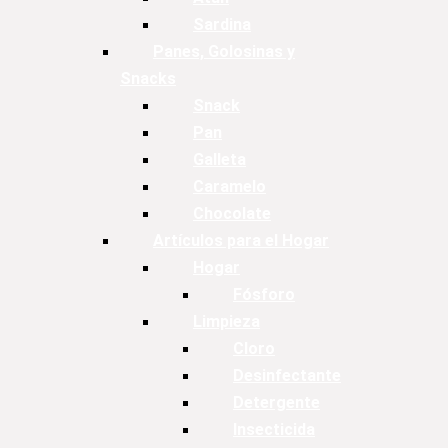
Sardina
Panes, Golosinas y
Snacks
Snack
Pan
Galleta
Caramelo
Chocolate
Artículos para el Hogar
Hogar
Fósforo
Limpieza
Cloro
Desinfectante
Detergente
Insecticida