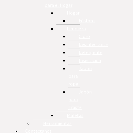
para el Hogar
Hogar
Fósforo
Limpieza
Cloro
Desinfectante
Detergente
Insecticida
Jabón
para
ropa
Jabón
para
Traste
Maletas
Herramientas
Contactanos