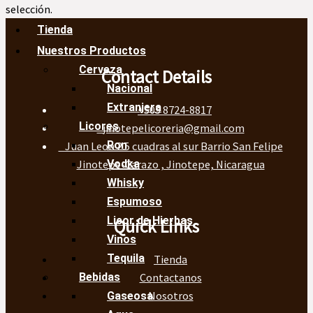
selección.
Tienda
Nuestros Productos
Cerveza
Contact Details
Nacional
Extranjera
+505 8724-8817
Licores
jinotepelicoreria@gmail.com
Ron
Juan Leon 2.5 cuadras al sur Barrio San Felipe
Jinotepe-Carazo , Jinotepe, Nicaragua
Vodka
Whisky
Espumoso
Licor de Hierbas
Quick Links
Vinos
Tequila
Tienda
Contactanos
Bebidas
Nosotros
Gaseosa