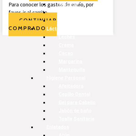
Para conocer los gastos de envío, por
Maicena
favor, ir al carrito.
Empanizador
CONTINUAR
Especias
COMPRADO
Lácteos
Leches
Crema
Cacao
Margarina
Mantequilla
Higiene Personal
Afeitadora
Cepillo Dental
Gel para Cabello
Jabón de baño
Toalla Sanitaria
Enlatados
Atún