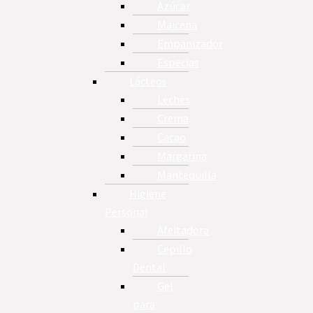
Azúcar
Maicena
Empanizador
Especias
Lácteos
Leches
Crema
Cacao
Margarina
Mantequilla
Higiene
Personal
Afeitadora
Cepillo
Dental
Gel
para