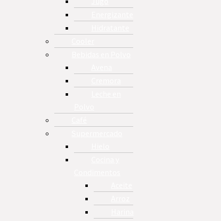
Jugo
Energizante
Hidratante
Cooler
Bebidas en Polvo
Avena
Cremora
Leche en
Polvo
Café
Supermercado
Hielo
Cocina y
Condimentos
Aceite
Arroz
Harina