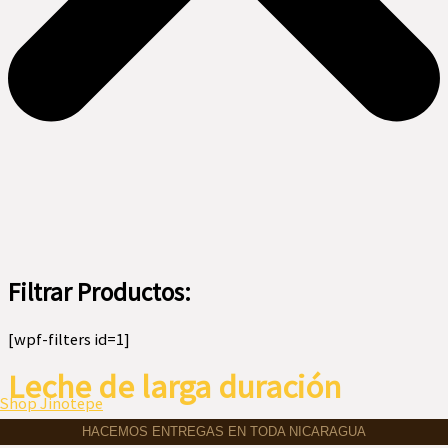
Filtrar Productos:
[wpf-filters id=1]
Leche de larga duración
Menú
Shop Jinotepe
HACEMOS ENTREGAS EN TODA NICARAGUA
No se han encontrado productos que coincidan con tu