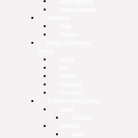
Jabón de baño
Toalla Sanitaria
Enlatados
Atún
Sardina
Panes, Golosinas y
Snacks
Snack
Pan
Galleta
Caramelo
Chocolate
Artículos para el Hogar
Hogar
Fósforo
Limpieza
Cloro