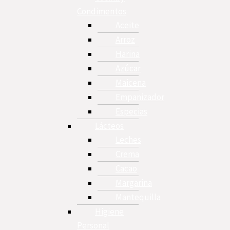
Condimentos
Aceite
Arroz
Harina
Azúcar
Maicena
Empanizador
Especias
Lácteos
Leches
Crema
Cacao
Margarina
Mantequilla
Higiene
Personal