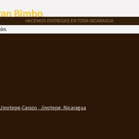
Pan Bimbo
HACEMOS ENTREGAS EN TODA NICARAGUA
ón.
 Jinotepe-Carazo , Jinotepe, Nicaragua