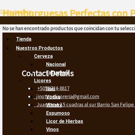
Ir
Menú
Hamburguesas Perfectas con 
Shop Jinotepe
al
contenido
No se han encontrado productos que coincidan con tu selecci
Tienda
Nuestros Productos
Cerveza
Nacional
Contact Details
Extranjera
Licores
+505 8724-8817
Ron
jinotepelicoreria@gmail.com
Vodka
Juan Leon 2.5 cuadras al sur Barrio San Felipe
Whisky
Espumoso
Licor de Hierbas
Vinos