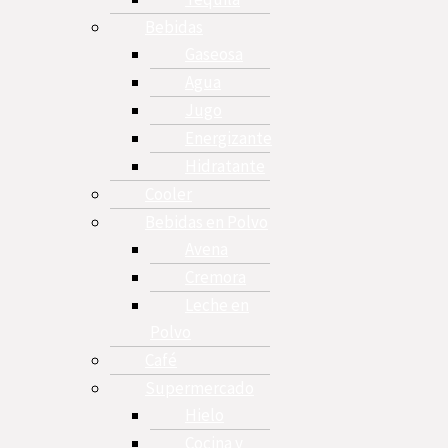
Bebidas
Gaseosa
Agua
Jugo
Energizante
Hidratante
Cooler
Bebidas en Polvo
Avena
Cremora
Leche en
Polvo
Café
Supermercado
Hielo
Cocina y