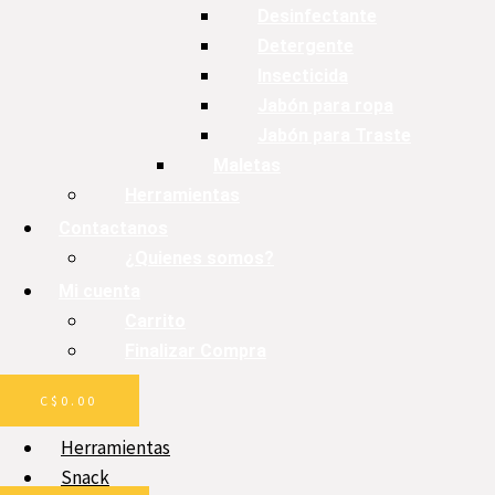
Desinfectante
Detergente
Insecticida
Jabón para ropa
Jabón para Traste
Maletas
Herramientas
Contactanos
¿Quienes somos?
Mi cuenta
Carrito
Finalizar Compra
C$
0.00
Herramientas
Snack