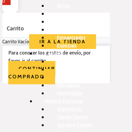
0
Arroz
Harina
Azúcar
Carrito
Maicena
Empanizador
Carrito Vacío
IR A LA TIENDA
Especias
Para conocer los gastos de envío, por
Lácteos
favor, ir al carrito.
Leches
CONTINUAR
Crema
COMPRADO
Cacao
Margarina
Mantequilla
Higiene Personal
Afeitadora
Cepillo Dental
Gel para Cabello