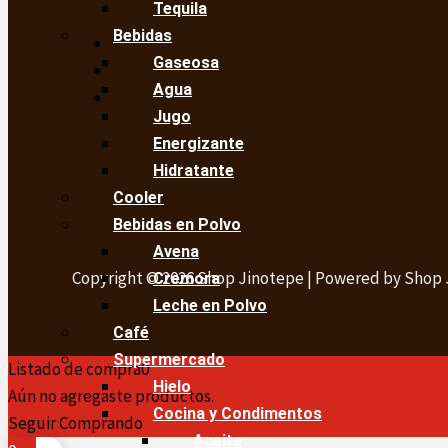
Tequila
Bebidas
Gaseosa
Agua
Jugo
Energizante
Hidratante
Cooler
Bebidas en Polvo
Avena
Copyright © 2026 Shop Jinotepe | Powered by Shop
Cremora
Leche en Polvo
Café
Supermercado
Listado de compra
0
Hielo
Aún no agregaste productos.
Cocina y Condimentos
Seguir Comprando
Aceite