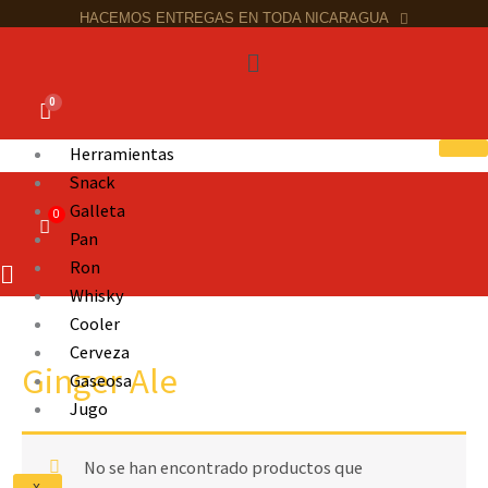
HACEMOS ENTREGAS EN TODA NICARAGUA
al
Menú
contenido
Herramientas
Snack
Galleta
Pan
Ron
Whisky
Cooler
Cerveza
Ginger Ale
Gaseosa
Jugo
No se han encontrado productos que