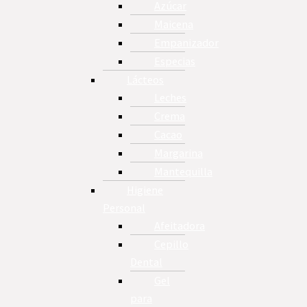
Azúcar
Maicena
Empanizador
Especias
Lácteos
Leches
Crema
Cacao
Margarina
Mantequilla
Higiene
Personal
Afeitadora
Cepillo
Dental
Gel
para