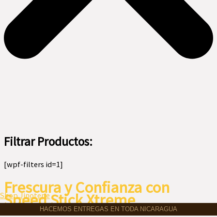
Filtrar Productos:
[wpf-filters id=1]
Frescura y Confianza con
Menú
Speed Stick Xtreme
Shop Jinotepe
HACEMOS ENTREGAS EN TODA NICARAGUA