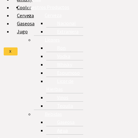
Nuestros Productos
Cooler
Cerveza
Cerveza
Nacional
Gaseosa
Extranjera
Jugo
Licores
Ron
X
Vodka
Whisky
Espumoso
Licor de
Hierbas
Vinos
Tequila
Bebidas
Gaseosa
Agua