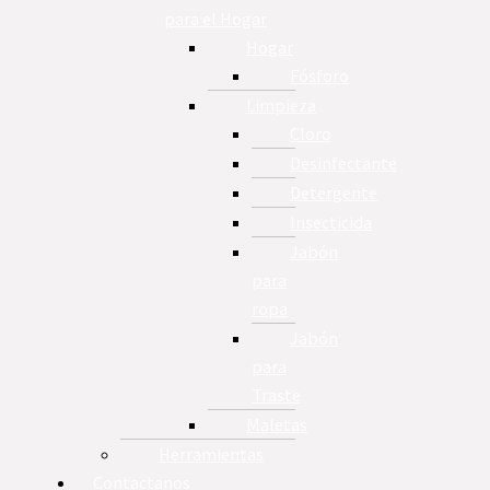
para el Hogar
Hogar
Fósforo
Limpieza
Cloro
Desinfectante
Detergente
Insecticida
Jabón
para
ropa
Jabón
para
Traste
Maletas
Herramientas
Contactanos