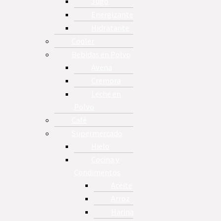
Jugo
Energizante
Hidratante
Cooler
Bebidas en Polvo
Avena
Cremora
Leche en
Polvo
Café
Supermercado
Hielo
Cocina y
Condimentos
Aceite
Arroz
Harina