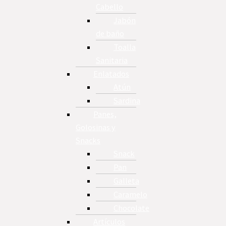
Cabello
Jabón
de baño
Toalla
Sanitaria
Enlatados
Atún
Sardina
Panes,
Golosinas y
Snacks
Snack
Pan
Galleta
Caramelo
Chocolate
Artículos