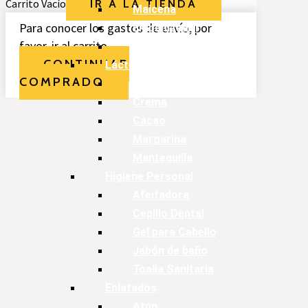
Carrito Vacío
IR A LA TIENDA
Maicena
Para conocer los gastos de envío, por
Empanizador
favor, ir al carrito.
Especias
CONTINUAR
Lácteos
COMPRADO
Leches
Crema
Cacao
Margarina
Mantequilla
Higiene Personal
Afeitadora
Cepillo Dental
Gel para Cabello
Jabón de baño
Toalla Sanitaria
Enlatados
Atún