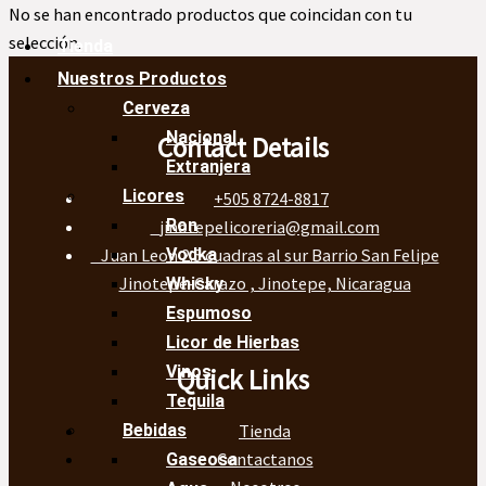
No se han encontrado productos que coincidan con tu
selección.
Tienda
Nuestros Productos
Cerveza
Nacional
Contact Details
Extranjera
Licores
+505 8724-8817
Ron
jinotepelicoreria@gmail.com
Juan Leon 2.5 cuadras al sur Barrio San Felipe
Vodka
Jinotepe-Carazo , Jinotepe, Nicaragua
Whisky
Espumoso
Licor de Hierbas
Vinos
Quick Links
Tequila
Tienda
Bebidas
Contactanos
Gaseosa