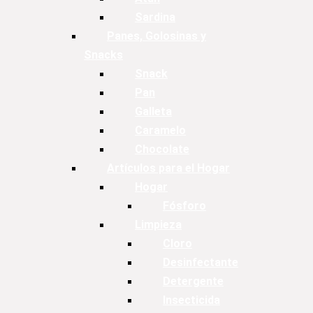
Sardina
Panes, Golosinas y
Snacks
Snack
Pan
Galleta
Caramelo
Chocolate
Artículos para el Hogar
Hogar
Fósforo
Limpieza
Cloro
Desinfectante
Detergente
Insecticida