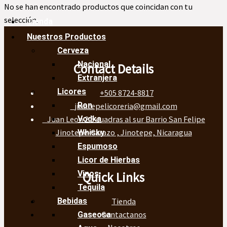
No se han encontrado productos que coincidan con tu
selección.
Tienda
Nuestros Productos
Cerveza
Nacional
Contact Details
Extranjera
Licores
+505 8724-8817
Ron
jinotepelicoreria@gmail.com
Juan Leon 2.5 cuadras al sur Barrio San Felipe
Vodka
Jinotepe-Carazo , Jinotepe, Nicaragua
Whisky
Espumoso
Licor de Hierbas
Vinos
Quick Links
Tequila
Tienda
Bebidas
Contactanos
Gaseosa