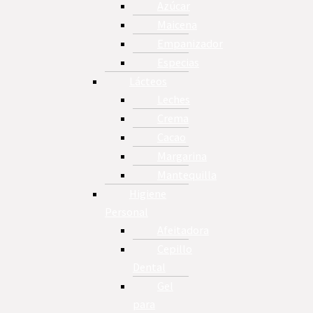
Azúcar
Maicena
Empanizador
Especias
Lácteos
Leches
Crema
Cacao
Margarina
Mantequilla
Higiene
Personal
Afeitadora
Cepillo
Dental
Gel
para