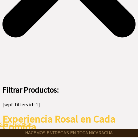
Filtrar Productos:
[wpf-filters id=1]
Experiencia Rosal en Cada
Menú
Comida
Shop Jinotepe
HACEMOS ENTREGAS EN TODA NICARAGUA