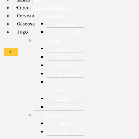
Nuestros Productos
Cooler
Cerveza
Cerveza
Nacional
Gaseosa
Extranjera
Jugo
Licores
Ron
X
Vodka
Whisky
Espumoso
Licor de
Hierbas
Vinos
Tequila
Bebidas
Gaseosa
Agua