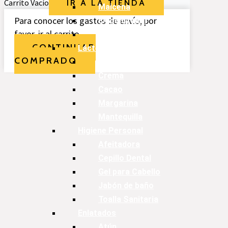
Carrito Vacío
IR A LA TIENDA
Maicena
Para conocer los gastos de envío, por
Empanizador
favor, ir al carrito.
Especias
CONTINUAR
Lácteos
COMPRADO
Leches
Crema
Cacao
Margarina
Mantequilla
Higiene Personal
Afeitadora
Cepillo Dental
Gel para Cabello
Jabón de baño
Toalla Sanitaria
Enlatados
Atún