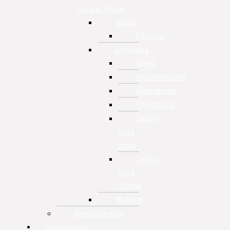
para el Hogar
Hogar
Fósforo
Limpieza
Cloro
Desinfectante
Detergente
Insecticida
Jabón
para
ropa
Jabón
para
Traste
Maletas
Herramientas
Contactanos