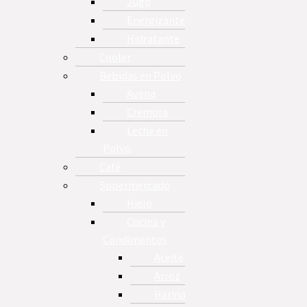
Jugo
Energizante
Hidratante
Cooler
Bebidas en Polvo
Avena
Cremora
Leche en
Polvo
Café
Supermercado
Hielo
Cocina y
Condimentos
Aceite
Arroz
Harina