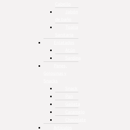
Cabello
Jabón
de baño
Toalla
Sanitaria
Enlatados
Atún
Sardina
Panes,
Golosinas y
Snacks
Snack
Pan
Galleta
Caramelo
Chocolate
Artículos