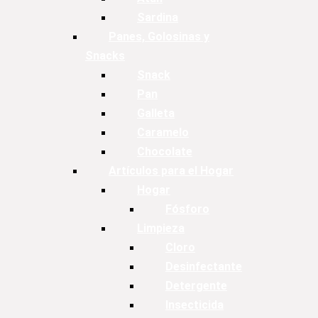
Sardina
Panes, Golosinas y
Snacks
Snack
Pan
Galleta
Caramelo
Chocolate
Artículos para el Hogar
Hogar
Fósforo
Limpieza
Cloro
Desinfectante
Detergente
Insecticida