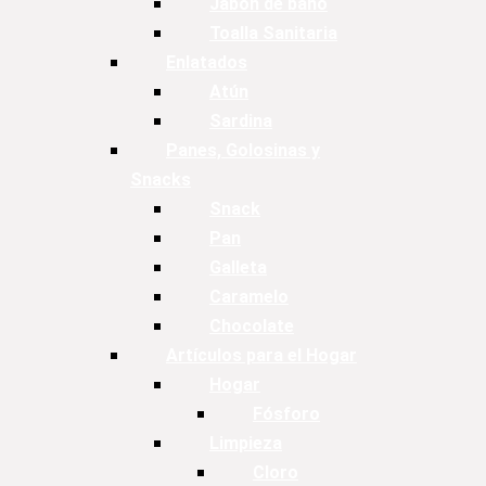
Jabón de baño
Toalla Sanitaria
Enlatados
Atún
Sardina
Panes, Golosinas y
Snacks
Snack
Pan
Galleta
Caramelo
Chocolate
Artículos para el Hogar
Hogar
Fósforo
Limpieza
Cloro