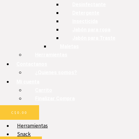
Desinfectante
Detergente
Insecticida
Jabón para ropa
Jabón para Traste
Maletas
Herramientas
Contactanos
¿Quienes somos?
Mi cuenta
Carrito
Finalizar Compra
C$
0.00
Herramientas
Snack