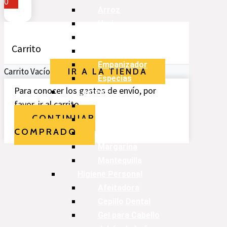
0
Arroz
Harina
Azúcar
Carrito
Maicena
Empanizador
Carrito Vacío
IR A LA TIENDA
Especias
Para conocer los gastos de envío, por
Lácteos
favor, ir al carrito.
Leches
CONTINUAR
Crema
COMPRADO
Cacao
Margarina
Mantequilla
Higiene Personal
Afeitadora
Cepillo Dental
Gel para Cabello