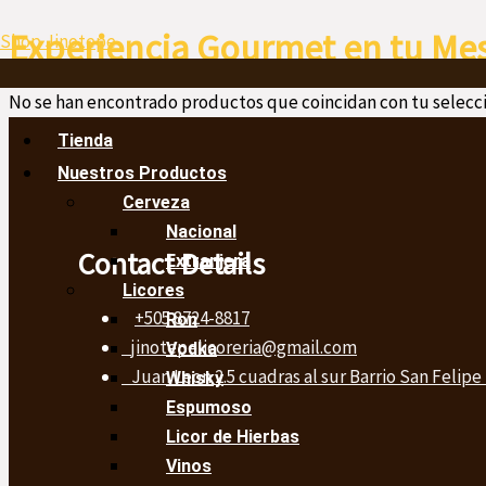
Ir
Menú
Experiencia Gourmet en tu Me
Shop Jinotepe
al
contenido
No se han encontrado productos que coincidan con tu selecci
Tienda
Nuestros Productos
Cerveza
Nacional
Contact Details
Extranjera
Licores
+505 8724-8817
Ron
jinotepelicoreria@gmail.com
Vodka
Juan Leon 2.5 cuadras al sur Barrio San Felipe
Whisky
Espumoso
Licor de Hierbas
Vinos