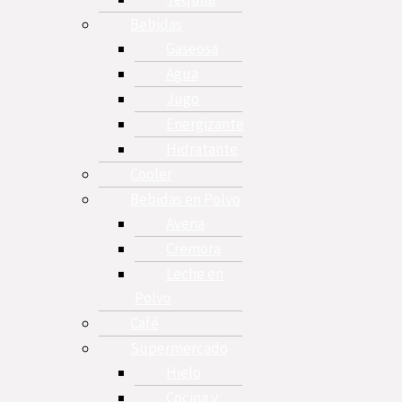
Bebidas
Gaseosa
Agua
Jugo
Energizante
Hidratante
Cooler
Bebidas en Polvo
Avena
Cremora
Leche en
Polvo
Café
Supermercado
Hielo
Cocina y