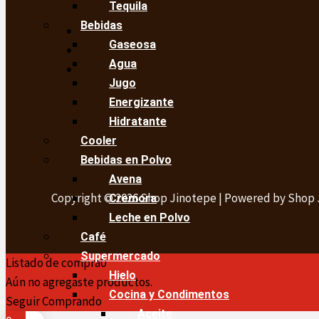
Tequila
Bebidas
Gaseosa
Agua
Jugo
Energizante
Hidratante
Cooler
Bebidas en Polvo
Avena
Copyright © 2026 Shop Jinotepe | Powered by Shop
Cremora
Leche en Polvo
Café
Supermercado
Listado de compra
0
Hielo
Aún no agregaste productos.
Cocina y Condimentos
Seguir Comprando
Aceite