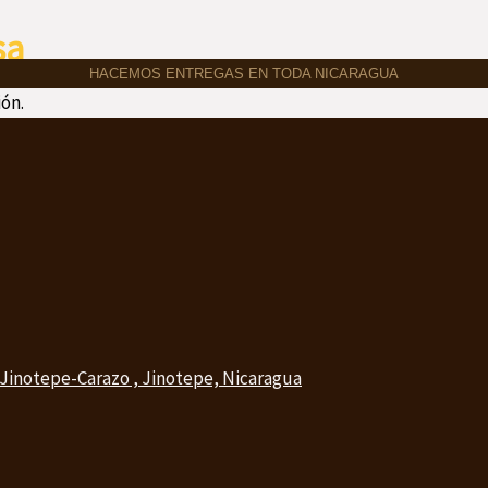
sa
HACEMOS ENTREGAS EN TODA NICARAGUA
ón.
 Jinotepe-Carazo , Jinotepe, Nicaragua