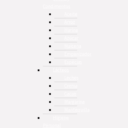
Condimentos
Aceite
Arroz
Harina
Azúcar
Maicena
Empanizador
Especias
Lácteos
Leches
Crema
Cacao
Margarina
Mantequilla
Higiene
Personal