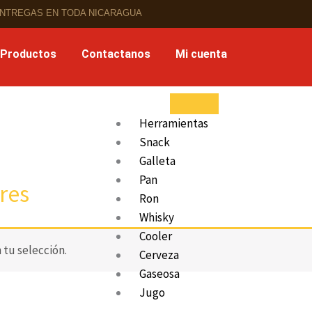
NTREGAS EN TODA NICARAGUA
 Productos
Contactanos
Mi cuenta
Herramientas
Snack
Galleta
Pan
res
Ron
Whisky
Cooler
tu selección.
Cerveza
Gaseosa
Jugo