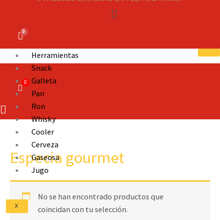
Menú
al
contenido
Herramientas
Snack
Galleta
Pan
Ron
Whisky
Cooler
Cerveza
Especia gourmet
Gaseosa
Jugo
No se han encontrado productos que
X
coincidan con tu selección.