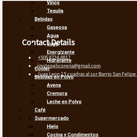
Vinos
Tequila
Bebidas
Gaseosa
Agua
Contact Details
Jugo
Energizante
+505 8724-8817
Hidratante
jinotepelicoreria@gmail.com
Cooler
Juan Leon 2.5 cuadras al sur Barrio San Felipe
Bebidas en Polvo
Avena
Cremora
Leche en Polvo
Café
Supermercado
Hielo
Cocina y Condimentos