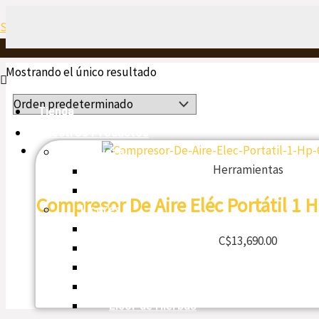
Ir
Menú
Shop Jinotepe
al
contenido
Mostrando el único resultado
Tienda
Nuestros Productos
Cerveza
Herramientas
Nacional
Extranjera
Compresor De Aire Eléc Portátil 1 H
Licores
Ron
C$
13,690.00
Vodka
Whisky
Espumoso
Licor de Hierbas