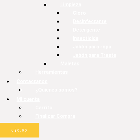
Limpieza
Cloro
Desinfectante
Detergente
Insecticida
Jabón para ropa
Jabón para Traste
Maletas
Herramientas
Contactanos
¿Quienes somos?
Mi cuenta
Carrito
Finalizar Compra
C$
0.00