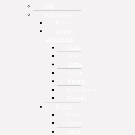
Café
Supermercado
Hielo
Cocina y
Condimentos
Aceite
Arroz
Harina
Azúcar
Maicena
Empanizador
Especias
Lácteos
Leches
Crema
Cacao