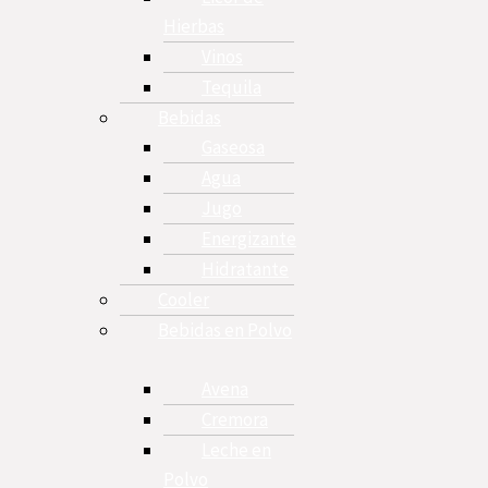
Hierbas
Vinos
Tequila
Bebidas
Gaseosa
Agua
Jugo
Energizante
Hidratante
Cooler
Bebidas en Polvo
Avena
Cremora
Leche en
Polvo