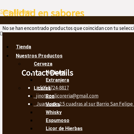
Ir
Menú
Calidad en sabores
Shop Jinotepe
al
contenido
No se han encontrado productos que coincidan con tu selecci
Tienda
Nuestros Productos
Cerveza
Contact Details
Nacional
Extranjera
+505 8724-8817
Licores
jinotepelicoreria@gmail.com
Ron
Juan Leon 2.5 cuadras al sur Barrio San Felipe
Vodka
Whisky
Espumoso
Licor de Hierbas