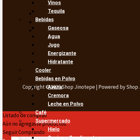
Vinos
Tequila
Bebidas
Gaseosa
Agua
Jugo
Energizante
Hidratante
Cooler
Bebidas en Polvo
Copyright © 2026 Shop Jinotepe | Powered by Shop
Avena
Cremora
Leche en Polvo
Café
Listado de compra
0
Supermercado
Aún no agregaste productos.
Hielo
Seguir Comprando
Cocina y Condimentos