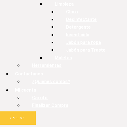
Limpieza
Cloro
Desinfectante
Detergente
Insecticida
Jabón para ropa
Jabón para Traste
Maletas
Herramientas
Contactanos
¿Quienes somos?
Mi cuenta
Carrito
Finalizar Compra
C$
0.00