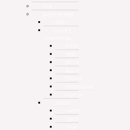
Café
Supermercado
Hielo
Cocina y
Condimentos
Aceite
Arroz
Harina
Azúcar
Maicena
Empanizador
Especias
Lácteos
Leches
Crema
Cacao