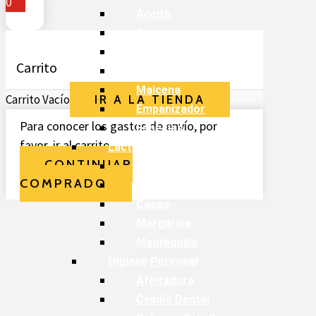
0
Aceite
Arroz
Harina
Carrito
Azúcar
Maicena
Carrito Vacío
IR A LA TIENDA
Empanizador
Para conocer los gastos de envío, por
Especias
favor, ir al carrito.
Lácteos
CONTINUAR
Leches
COMPRADO
Crema
Cacao
Margarina
Mantequilla
Higiene Personal
Afeitadora
Cepillo Dental