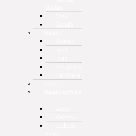
Hierbas
Vinos
Tequila
Bebidas
Gaseosa
Agua
Jugo
Energizante
Hidratante
Cooler
Bebidas en Polvo
Avena
Cremora
Leche en
Polvo