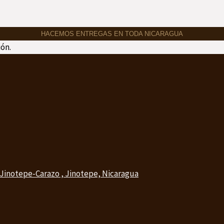
HACEMOS ENTREGAS EN TODA NICARAGUA
ón.
 Jinotepe-Carazo , Jinotepe, Nicaragua