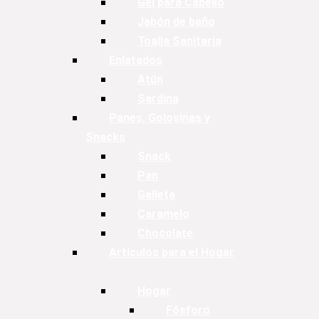
Gel para Cabello
Jabón de baño
Toalla Sanitaria
Enlatados
Atún
Sardina
Panes, Golosinas y
Snacks
Snack
Pan
Galleta
Caramelo
Chocolate
Artículos para el Hogar
Hogar
Fósforo