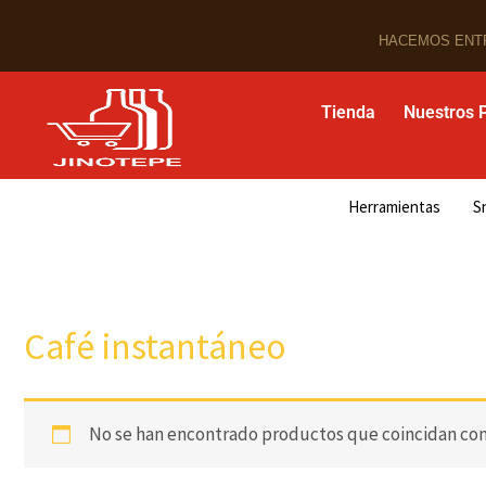
Ir
al
HACEMOS ENT
contenido
Tienda
Nuestros 
Herramientas
S
Café instantáneo
No se han encontrado productos que coincidan con 