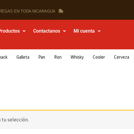
REGAS EN TODA NICARAGUA
Productos
Contactanos
Mi cuenta
nack
Galleta
Pan
Ron
Whisky
Cooler
Cerveza
tu selección.