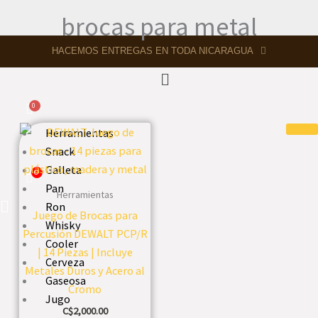
Ir
Shop Jinotepe
brocas para metal
al
contenido
HACEMOS ENTREGAS EN TODA NICARAGUA
Menú
Herramientas
Snack
Galleta
Pan
Herramientas
Ron
Juego de Brocas para
Whisky
Percusión DEWALT PCP/R
Cooler
| 14 Piezas | Incluye
Cerveza
Metales Duros y Acero al
Gaseosa
Cromo
Jugo
C$
2,000.00